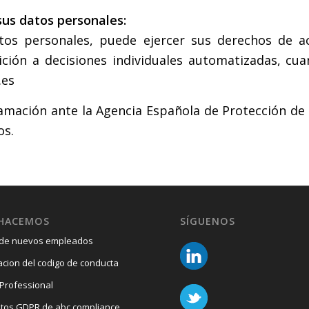
sus datos personales:
s personales, puede ejercer sus derechos de acce
sición a decisiones individuales automatizadas, c
.es
mación ante la Agencia Española de Protección de 
os.
 HACEMOS
SÍGUENOS
 de nuevos empleados
cion del codigo de conducta
 Professional
tos GDPR de abc compliance