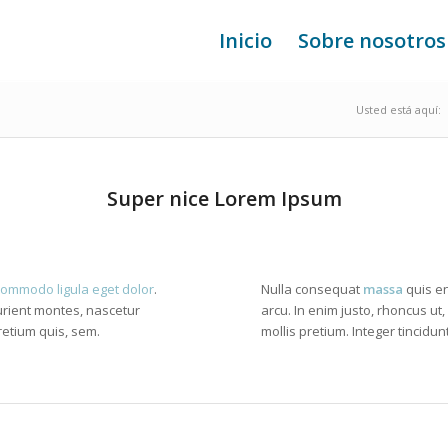
Inicio
Sobre nosotros
Usted está aquí:
Super nice Lorem Ipsum
commodo ligula eget dolor
.
Nulla consequat
massa
quis en
rient montes, nascetur
arcu. In enim justo, rhoncus ut
retium quis, sem.
mollis pretium. Integer tincid