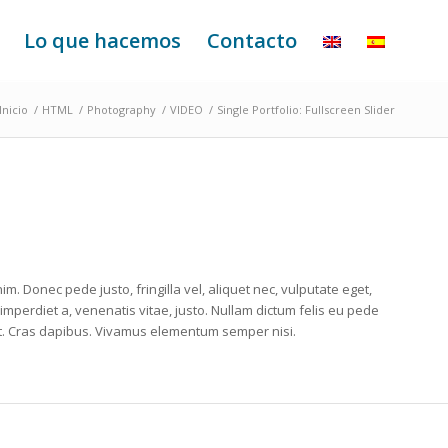
Lo que hacemos
Contacto
Inicio
/
HTML
/
Photography
/
VIDEO
/
Single Portfolio: Fullscreen Slider
im. Donec pede justo, fringilla vel, aliquet nec, vulputate eget,
, imperdiet a, venenatis vitae, justo. Nullam dictum felis eu pede
unt. Cras dapibus. Vivamus elementum semper nisi.